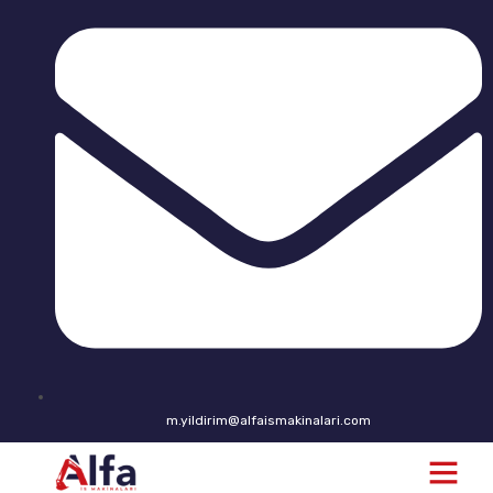
m.yildirim@alfaismakinalari.com