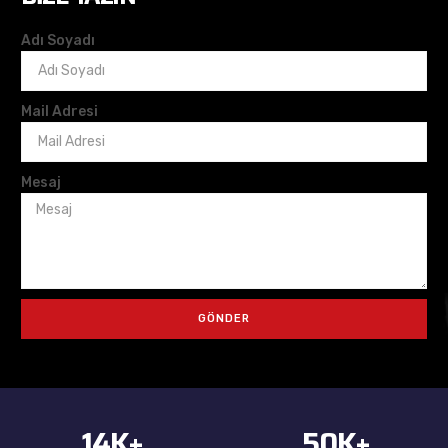
Adı Soyadı
Mail Adresi
Mesaj
GÖNDER
14
K+
50
K+