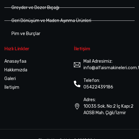
Greyder ve Dozer Bıçağı
Geri Dönüşüm ve Maden Aşınma Ürünleri
Pim ve Burçlar
Hızlı Linkler
İletişim
Anasayfaa
Mail Adresimiz:
info@alfaismakineleri.com.
Hakkımızda
Galeri
Telefon:
05422439186
İletişim
Adres:
10035 Sok. No:2 İç Kapı:2
AOSB Mah. Çiğli/İzmir