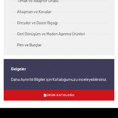
Tırnak ve Adaptör Grubu
Ataşman ve Kovalar
Greyder ve Dozer Bıçağı
Geri Dönüşüm ve Maden Aşınma Ürünleri
Pim ve Burçlar
Belgeler
Daha Ayrıntılı Bilgiler için Kataloğumuzu inceleyebilirsiniz.
ÜRÜN KATOLOĞU