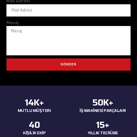
Mail Adresi
Mesaj
GÖNDER
14
K+
50
K+
MUTLU MÜŞTERi
İŞ MAKİNESİ PARÇALARI
40
15
+
KİŞİLİK EKİP
YILLIK TECRÜBE