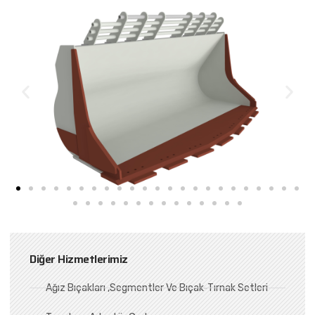
Diğer Hizmetlerimiz
Ağız Bıçakları ,Segmentler Ve Bıçak-Tırnak Setleri